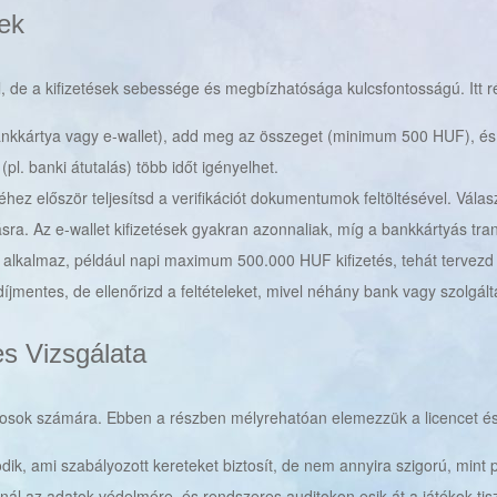
sek
 de a kifizetések sebessége és megbízhatósága kulcsfontosságú. Itt r
 bankkártya vagy e-wallet), add meg az összeget (minimum 500 HUF), és
l. banki átutalás) több időt igényelhet.
ez először teljesítsd a verifikációt dokumentumok feltöltésével. Válas
ra. Az e-wallet kifizetések gyakran azonnaliak, míg a bankkártyás tra
s alkalmaz, például napi maximum 500.000 HUF kifizetés, tehát tervezd
díjmentes, de ellenőrizd a feltételeket, mivel néhány bank vagy szolgált
es Vizsgálata
osok számára. Ebben a részben mélyrehatóan elemezzük a licencet és
k, ami szabályozott kereteket biztosít, de nem annyira szigorú, mint 
nál az adatok védelmére, és rendszeres auditokon esik át a játékok t