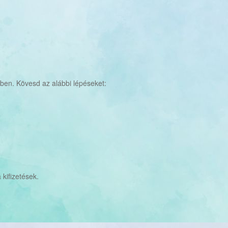
ben. Kövesd az alábbi lépéseket:
kifizetések.