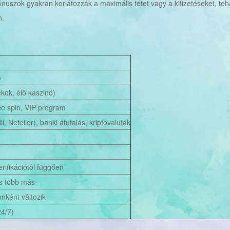
nuszok gyakran korlátozzák a maximális tétet vagy a kifizetéseket, tehát
n.
e
ékok, élő kaszinó)
ee spin, VIP program
ll, Neteller), banki átutalás, kriptovaluták
erifikációtól függően
s több más
nként változik
24/7)