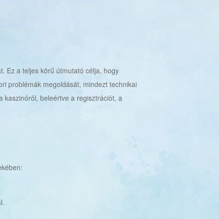
. Ez a teljes körű útmutató célja, hogy
ori problémák megoldását, mindezt technikai
aszinóról, beleértve a regisztrációt, a
ekében:
l.