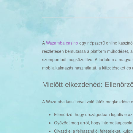
A
Wazamba casino
egy népszerű online kaszinó,
részletesen bemutassa a platform működését, a 
szempontból megközelítve. A tartalom a magyar n
mobilalkalmazás használatát, a kifizetéseket és a
Mielőtt elkezdenéd: Ellenőrző
A Wazamba kaszinóval való játék megkezdése el
Ellenőrizd, hogy országodban legális-e az
Győződj meg arról, hogy internetkapcsola
Olvasd el a felhasználói feltételeket, kül