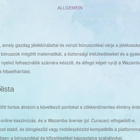
ALLGEMEIN
 amely gazdag játékkínálattal és vonzó bónuszokkal várja a játékosokat
bónuszok mögötti matematikát, a biztonsági intézkedéseket és a gyak
yelvű felhasználók számára készült, és átfogó képet nyújt a Wazamba k
 hibaelhárítást.
lista
őtt fontos átnézni a következő pontokat a zökkenőmentes élmény érd
 online kaszinózás, és a Wazamba license (pl. Curacao) elfogadott-e.
tod stabil, és böngésződ vagy mobileszközöd kompatibilis a platformma
önösen a bónuszokkal és kifizetésekkel kapcsolatos szabályokat.