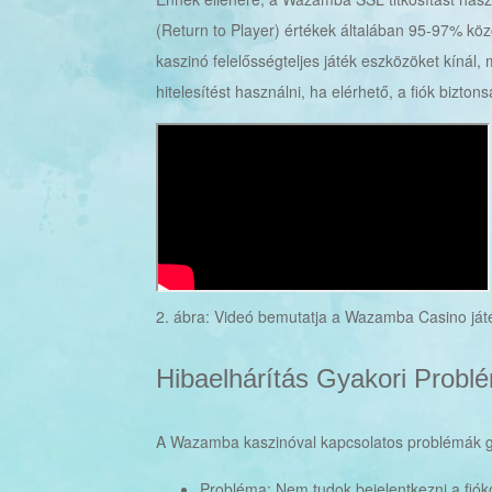
(Return to Player) értékek általában 95-97% közö
kaszinó felelősségteljes játék eszközöket kínál, m
hitelesítést használni, ha elérhető, a fiók bizto
2. ábra: Videó bemutatja a Wazamba Casino ját
Hibaelhárítás Gyakori Probl
A Wazamba kaszinóval kapcsolatos problémák gy
Probléma: Nem tudok bejelentkezni a fiókom