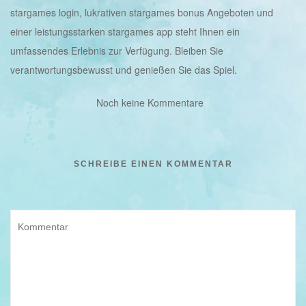
stargames login, lukrativen stargames bonus Angeboten und
einer leistungsstarken stargames app steht Ihnen ein
umfassendes Erlebnis zur Verfügung. Bleiben Sie
verantwortungsbewusst und genießen Sie das Spiel.
Noch keine Kommentare
SCHREIBE EINEN KOMMENTAR