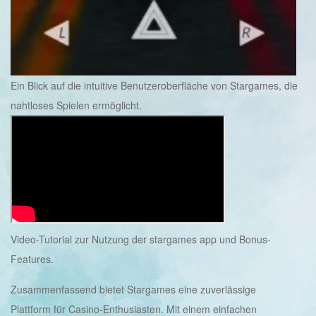
Ein Blick auf die intuitive Benutzeroberfläche von Stargames, die
nahtloses Spielen ermöglicht.
Video-Tutorial zur Nutzung der stargames app und Bonus-
Features.
Zusammenfassend bietet Stargames eine zuverlässige
Plattform für Casino-Enthusiasten. Mit einem einfachen