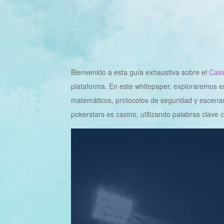
Bienvenido a esta guía exhaustiva sobre el
Casi
plataforma. En este whitepaper, exploraremos en
matemáticos, protocolos de seguridad y escenar
pokerstars es casino, utilizando palabras clave