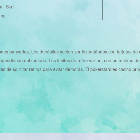
l, Skrill
ono
iones bancarias. Los depósitos suelen ser instantáneos con tarjetas de
s dependiendo del método. Los límites de retiro varían, con un mínimo
ntes de solicitar retiros para evitar demoras. El pokerstars es casino pr