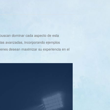
 buscan dominar cada aspecto de esta
egias avanzadas, incorporando ejemplos
ienes desean maximizar su experiencia en el