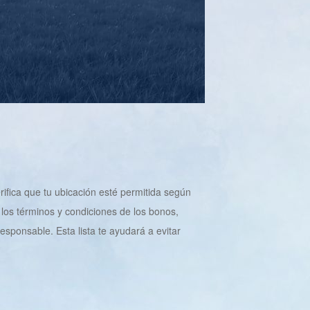
rifica que tu ubicación esté permitida según
a los términos y condiciones de los bonos,
esponsable. Esta lista te ayudará a evitar