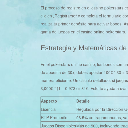
El proceso de registro en el casino pokerstars es 
clic en „Registrarse“ y completa el formulario c
realiza tu primer depósito para activar bonos. A
gama de juegos en el casino online pokerstars.
Estrategia y Matemáticas d
En el pokerstars online casino, los bonos son u
de apuesta de 30x, debes apostar 100€ * 30 = 3,
manera eficiente. Un cálculo detallado: si juega
3,000€ * (1 – 0.973) = 81€. Esto te ayuda a evalu
Aspecto
Detalle
Licencia
Regulada por la Dirección 
RTP Promedio
96.5% en tragamonedas, var
Juegos Disponibles
Más de 500, incluyendo trag