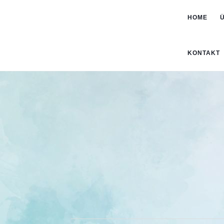
HOME
KONTAKT