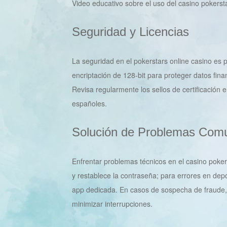
Video educativo sobre el uso del casino pokerst
Seguridad y Licencias
La seguridad en el pokerstars online casino es 
encriptación de 128-bit para proteger datos fin
Revisa regularmente los sellos de certificación 
españoles.
Solución de Problemas Com
Enfrentar problemas técnicos en el casino pokers
y restablece la contraseña; para errores en depó
app dedicada. En casos de sospecha de fraude, r
minimizar interrupciones.