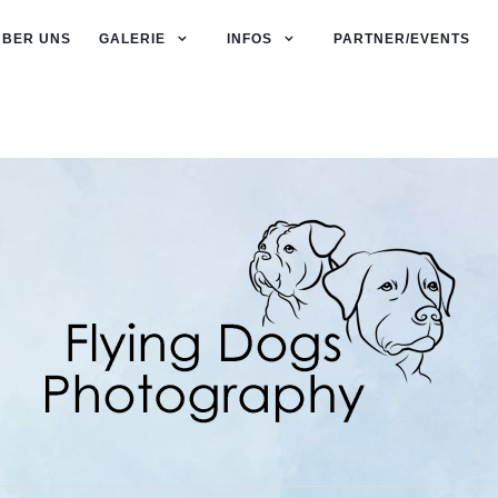
ÜBER UNS
GALERIE
INFOS
PARTNER/EVENTS