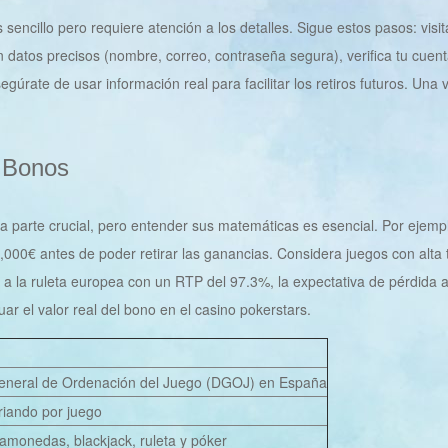
sencillo pero requiere atención a los detalles. Sigue estos pasos: visita
on datos precisos (nombre, correo, contraseña segura), verifica tu cuen
segúrate de usar información real para facilitar los retiros futuros. Un
e Bonos
na parte crucial, pero entender sus matemáticas es esencial. Por ejemp
000€ antes de poder retirar las ganancias. Considera juegos con alta 
s a la ruleta europea con un RTP del 97.3%, la expectativa de pérdida 
ar el valor real del bono en el casino pokerstars.
General de Ordenación del Juego (DGOJ) en España
iando por juego
amonedas, blackjack, ruleta y póker