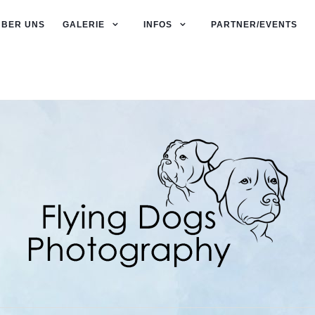
ÜBER UNS
GALERIE
INFOS
PARTNER/EVENTS