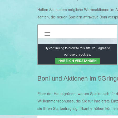
Halten Sie zudem mögliche Werbeaktionen im Aug
achten, die neuen Spielern attraktive Boni vers
Boni und Aktionen im 5Gring
Einer der Hauptgründe, warum Spieler sich für
Willkommensbonusse, die Sie für Ihre erste Ein
sie Ihren Startbetrag signifikant erhöhen könne