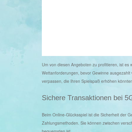
Um von diesen Angeboten zu profitieren, ist es 
Wettanforderungen, bevor Gewinne ausgezahlt w
verpassen, die Ihren Spielspaß erhöhen könnte
Sichere Transaktionen bei 5G
Beim Online-Glücksspiel ist die Sicherheit der 
Zahlungsmethoden. Sie können zwischen versch
bequemsten ist.