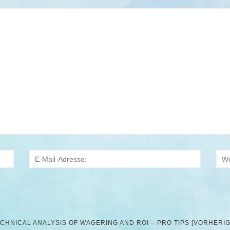
HNICAL ANALYSIS OF WAGERING AND ROI – PRO TIPS [VORHERIG