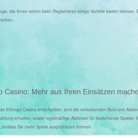
e, die Ihnen schon beim Registrieren einige Vorteile bieten können. 
prechen.
o Casino: Mehr aus Ihren Einsätzen mach
 das 5Gringo Casino entscheiden, sind die verlockenden Boni und Akti
zahlung erhalten, sowie regelmäßige Aktionen für bestehende Spieler. 
n, sodass Sie mehr Spiele ausprobieren können.