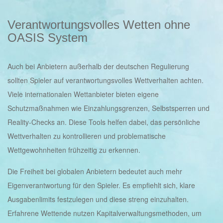
Verantwortungsvolles Wetten ohne
OASIS System
Auch bei Anbietern außerhalb der deutschen Regulierung
sollten Spieler auf verantwortungsvolles Wettverhalten achten.
Viele internationalen Wettanbieter bieten eigene
Schutzmaßnahmen wie Einzahlungsgrenzen, Selbstsperren und
Reality-Checks an. Diese Tools helfen dabei, das persönliche
Wettverhalten zu kontrollieren und problematische
Wettgewohnheiten frühzeitig zu erkennen.
Die Freiheit bei globalen Anbietern bedeutet auch mehr
Eigenverantwortung für den Spieler. Es empfiehlt sich, klare
Ausgabenlimits festzulegen und diese streng einzuhalten.
Erfahrene Wettende nutzen Kapitalverwaltungsmethoden, um