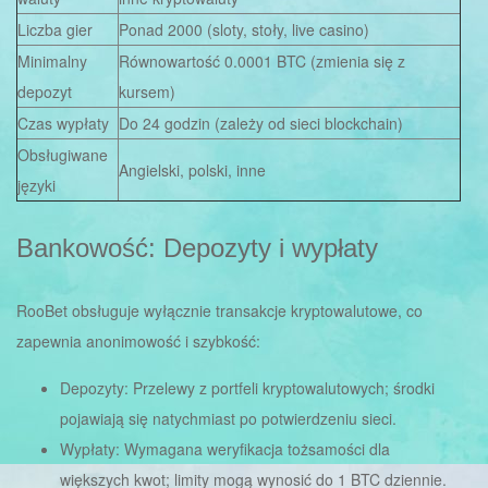
Liczba gier
Ponad 2000 (sloty, stoły, live casino)
Minimalny
Równowartość 0.0001 BTC (zmienia się z
depozyt
kursem)
Czas wypłaty
Do 24 godzin (zależy od sieci blockchain)
Obsługiwane
Angielski, polski, inne
języki
Bankowość: Depozyty i wypłaty
RooBet obsługuje wyłącznie transakcje kryptowalutowe, co
zapewnia anonimowość i szybkość:
Depozyty: Przelewy z portfeli kryptowalutowych; środki
pojawiają się natychmiast po potwierdzeniu sieci.
Wypłaty: Wymagana weryfikacja tożsamości dla
większych kwot; limity mogą wynosić do 1 BTC dziennie.