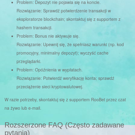
Problem: Depozyt nie pojawia się na koncie.
Rozwiązanie: Sprawdź potwierdzenie transakcji w
eksploratorze blockchain; skontaktuj się z supportem z
hashem transakcji.
Problem: Bonus nie aktywuje się.
Rozwiązanie: Upewnij się, że spełniasz warunki (np. kod
promocyjny, minimalny depozyt); wyczyść cache
przeglądarki.
Problem: Opóźnienia w wypłatach.
Rozwiązanie: Potwierdź weryfikację konta; sprawdź
przeciążenie sieci kryptowalutowej.
W razie potrzeby, skontaktuj się z supportem RooBet przez czat
na żywo lub e-mail.
Rozszerzone FAQ (Często zadawane
pytania)