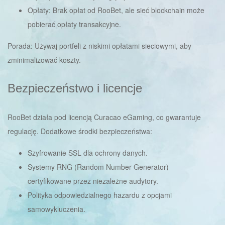
Opłaty: Brak opłat od RooBet, ale sieć blockchain może
pobierać opłaty transakcyjne.
Porada: Używaj portfeli z niskimi opłatami sieciowymi, aby
zminimalizować koszty.
Bezpieczeństwo i licencje
RooBet działa pod licencją Curacao eGaming, co gwarantuje
regulację. Dodatkowe środki bezpieczeństwa:
Szyfrowanie SSL dla ochrony danych.
Systemy RNG (Random Number Generator)
certyfikowane przez niezależne audytory.
Polityka odpowiedzialnego hazardu z opcjami
samowykluczenia.