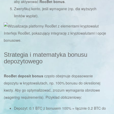
aby aktywować
RooBet bonus
.
Zweryfikuj konto, jeśli wymagane (np. dla wyższych
limitów wypłat).
Interfejs RooBet, pokazujący integrację z kryptowalutami i opcje
bonusowe.
Strategia i matematyka bonusu
depozytowego
RooBet deposit bonus
często obejmuje dopasowanie
depozytu w kryptowalutach, np. 100% bonusu do określonej
kwoty. Aby go optymalizować, zrozum wymagania obrotowe
(wagering requirements). Przykład obliczeniowy:
Depozyt: 0.1 BTC z bonusem 100% = łącznie 0.2 BTC do