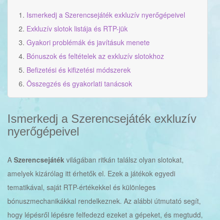
Ismerkedj a Szerencsejáték exkluzív nyerőgépeivel
Exkluzív slotok listája és RTP-jük
Gyakori problémák és javításuk menete
Bónuszok és feltételek az exkluzív slotokhoz
Befizetési és kifizetési módszerek
Összegzés és gyakorlati tanácsok
Ismerkedj a Szerencsejáték exkluzív
nyerőgépeivel
A
Szerencsejáték
világában ritkán találsz olyan slotokat,
amelyek kizárólag itt érhetők el. Ezek a játékok egyedi
tematikával, saját RTP-értékekkel és különleges
bónuszmechanikákkal rendelkeznek. Az alábbi útmutató segít,
hogy lépésről lépésre felfedezd ezeket a gépeket, és megtudd,