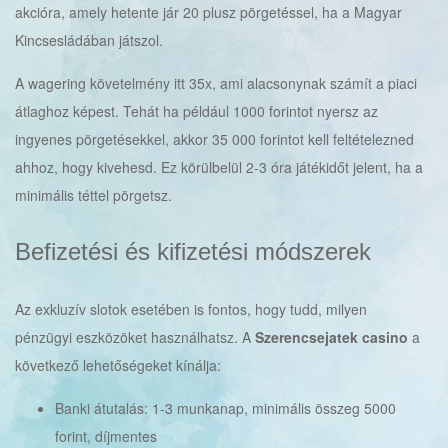
akcióra, amely hetente jár 20 plusz pörgetéssel, ha a Magyar
Kincsesládában játszol.
A wagering követelmény itt 35x, ami alacsonynak számít a piaci
átlaghoz képest. Tehát ha például 1000 forintot nyersz az
ingyenes pörgetésekkel, akkor 35 000 forintot kell feltételezned
ahhoz, hogy kivehesd. Ez körülbelül 2-3 óra játékidőt jelent, ha a
minimális téttel pörgetsz.
Befizetési és kifizetési módszerek
Az exkluzív slotok esetében is fontos, hogy tudd, milyen
pénzügyi eszközöket használhatsz. A
Szerencsejatek casino
a
következő lehetőségeket kínálja:
Banki átutalás: 1-3 munkanap, minimális összeg 5000
forint, díjmentes