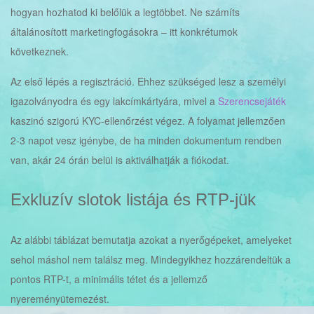
hogyan hozhatod ki belőlük a legtöbbet. Ne számíts
általánosított marketingfogásokra – itt konkrétumok
következnek.
Az első lépés a regisztráció. Ehhez szükséged lesz a személyi
igazolványodra és egy lakcímkártyára, mivel a
Szerencsejáték
kaszinó szigorú KYC-ellenőrzést végez. A folyamat jellemzően
2-3 napot vesz igénybe, de ha minden dokumentum rendben
van, akár 24 órán belül is aktiválhatják a fiókodat.
Exkluzív slotok listája és RTP-jük
Az alábbi táblázat bemutatja azokat a nyerőgépeket, amelyeket
sehol máshol nem találsz meg. Mindegyikhez hozzárendeltük a
pontos RTP-t, a minimális tétet és a jellemző
nyereményütemezést.