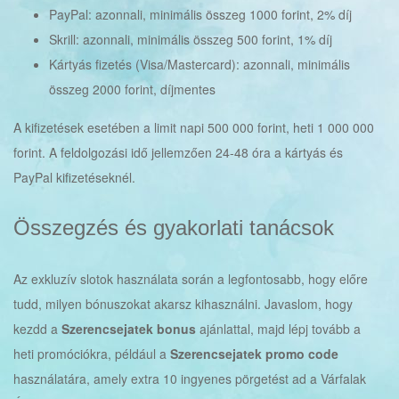
PayPal: azonnali, minimális összeg 1000 forint, 2% díj
Skrill: azonnali, minimális összeg 500 forint, 1% díj
Kártyás fizetés (Visa/Mastercard): azonnali, minimális
összeg 2000 forint, díjmentes
A kifizetések esetében a limit napi 500 000 forint, heti 1 000 000
forint. A feldolgozási idő jellemzően 24-48 óra a kártyás és
PayPal kifizetéseknél.
Összegzés és gyakorlati tanácsok
Az exkluzív slotok használata során a legfontosabb, hogy előre
tudd, milyen bónuszokat akarsz kihasználni. Javaslom, hogy
kezdd a
Szerencsejatek bonus
ajánlattal, majd lépj tovább a
heti promóciókra, például a
Szerencsejatek promo code
használatára, amely extra 10 ingyenes pörgetést ad a Várfalak