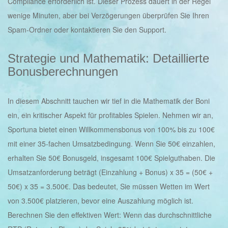
Compliance erforderlich ist. Dieser Prozess dauert in der Regel
wenige Minuten, aber bei Verzögerungen überprüfen Sie Ihren
Spam-Ordner oder kontaktieren Sie den Support.
Strategie und Mathematik: Detaillierte
Bonusberechnungen
In diesem Abschnitt tauchen wir tief in die Mathematik der Boni
ein, ein kritischer Aspekt für profitables Spielen. Nehmen wir an,
Sportuna bietet einen Willkommensbonus von 100% bis zu 100€
mit einer 35-fachen Umsatzbedingung. Wenn Sie 50€ einzahlen,
erhalten Sie 50€ Bonusgeld, insgesamt 100€ Spielguthaben. Die
Umsatzanforderung beträgt (Einzahlung + Bonus) x 35 = (50€ +
50€) x 35 = 3.500€. Das bedeutet, Sie müssen Wetten im Wert
von 3.500€ platzieren, bevor eine Auszahlung möglich ist.
Berechnen Sie den effektiven Wert: Wenn das durchschnittliche