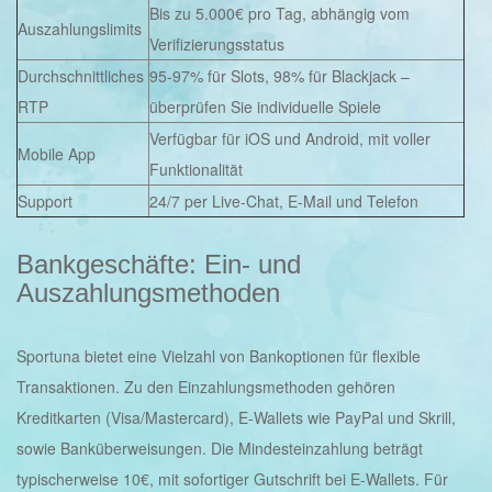
Bis zu 5.000€ pro Tag, abhängig vom
Auszahlungslimits
Verifizierungsstatus
Durchschnittliches
95-97% für Slots, 98% für Blackjack –
RTP
überprüfen Sie individuelle Spiele
Verfügbar für iOS und Android, mit voller
Mobile App
Funktionalität
Support
24/7 per Live-Chat, E-Mail und Telefon
Bankgeschäfte: Ein- und
Auszahlungsmethoden
Sportuna bietet eine Vielzahl von Bankoptionen für flexible
Transaktionen. Zu den Einzahlungsmethoden gehören
Kreditkarten (Visa/Mastercard), E-Wallets wie PayPal und Skrill,
sowie Banküberweisungen. Die Mindesteinzahlung beträgt
typischerweise 10€, mit sofortiger Gutschrift bei E-Wallets. Für