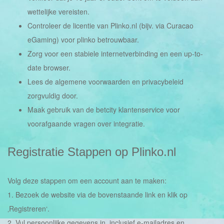
wettelijke vereisten.
Controleer de licentie van Plinko.nl (bijv. via Curacao
eGaming) voor plinko betrouwbaar.
Zorg voor een stabiele internetverbinding en een up-to-
date browser.
Lees de algemene voorwaarden en privacybeleid
zorgvuldig door.
Maak gebruik van de betcity klantenservice voor
voorafgaande vragen over integratie.
Registratie Stappen op Plinko.nl
Volg deze stappen om een account aan te maken:
1. Bezoek de website via de bovenstaande link en klik op
‚Registreren‘.
2. Vul persoonlijke gegevens in, inclusief e-mailadres en