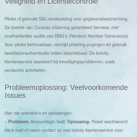
Veiligheid en Licentiecontrole
Plinko.nl gebruikt SSL-versleuteling voor gegevensbescherming.
De licentie van Curacao eGaming garandeert fairness, met
onafhankelijke audits van RNG’s (Random Number Generators).
Voor plinko betrouwbaar, vermijd phishing-pogingen en gebruik
tweefactorauthenticatie indien beschikbaar. De betcity
klantenservice assisteert bij beveiligingsproblemen, zoals
verdachte activiteiten.
Probleemoplossing: Veelvoorkomende
Issues
Hier zijn scenario’s en oplossingen:
–
Probleem:
Accountlogin faalt.
Oplossing:
Reset wachtwoord
via e-mail of neem contact op met betcity klantenservice voor