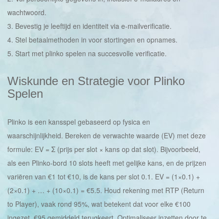
wachtwoord.
3. Bevestig je leeftijd en identiteit via e-mailverificatie.
4. Stel betaalmethoden in voor stortingen en opnames.
5. Start met plinko spelen na succesvolle verificatie.
Wiskunde en Strategie voor Plinko
Spelen
Plinko is een kansspel gebaseerd op fysica en
waarschijnlijkheid. Bereken de verwachte waarde (EV) met deze
formule: EV = Σ (prijs per slot × kans op dat slot). Bijvoorbeeld,
als een Plinko-bord 10 slots heeft met gelijke kans, en de prijzen
variëren van €1 tot €10, is de kans per slot 0.1. EV = (1×0.1) +
(2×0.1) + … + (10×0.1) = €5.5. Houd rekening met RTP (Return
to Player), vaak rond 95%, wat betekent dat voor elke €100
ingezet, €95 gemiddeld terugkeert. Optimaliseer inzetten door te