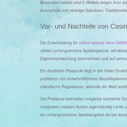
Besonders beliebt sind E-Wallets wegen ihrer sc
Anonymität und niedrige Gebühren. Traditionelle
Vor- und Nachteile von Cas
Die Entscheidung für
online casinos ohne OASI
zählen umfangreichere Spielangebote, attrakti
Eigenverantwortung übernehmen und auf vertra
Ein deutlicher Pluspunkt liegt in der freien Errei
profitieren von fortschrittlicheren Bezahloptio
inländische Regulatoren, weshalb die Wahl seriö
Die Probleme beinhalten mögliche rechtliche 
Integration müssen Nutzer eigenständig Limits 
ein umfangreicheres Spieleangebot als bei deut