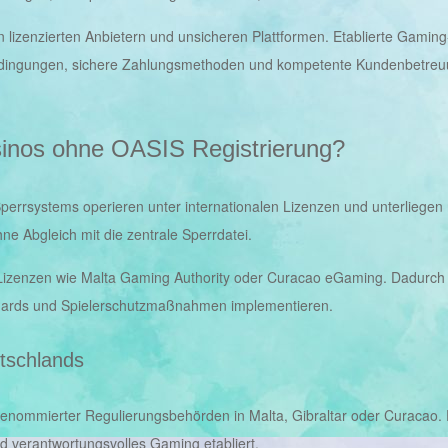
en lizenzierten Anbietern und unsicheren Plattformen. Etablierte Gam
bedingungen, sichere Zahlungsmethoden und kompetente Kundenbetreu
sinos ohne OASIS Registrierung?
errsystems operieren unter internationalen Lizenzen und unterliegen 
e Abgleich mit die zentrale Sperrdatei.
 Lizenzen wie Malta Gaming Authority oder Curacao eGaming. Dadurch k
andards und Spielerschutzmaßnahmen implementieren.
tschlands
n renommierter Regulierungsbehörden in Malta, Gibraltar oder Curaca
d verantwortungsvolles Gaming etabliert.