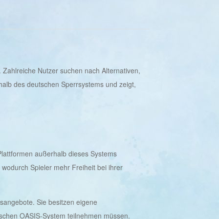
 Zahlreiche Nutzer suchen nach Alternativen,
rhalb des deutschen Sperrsystems und zeigt,
Plattformen außerhalb dieses Systems
wodurch Spieler mehr Freiheit bei ihrer
usangebote. Sie besitzen eigene
utschen OASIS-System teilnehmen müssen.