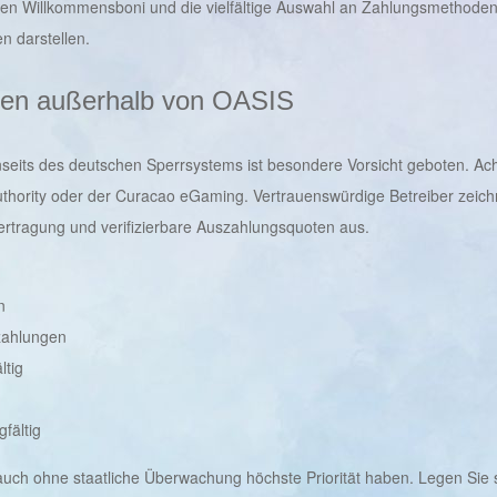
n Willkommensboni und die vielfältige Auswahl an Zahlungsmethoden,
en darstellen.
ielen außerhalb von OASIS
seits des deutschen Sperrsystems ist besondere Vorsicht geboten. Ach
hority oder der Curacao eGaming. Vertrauenswürdige Betreiber zeich
rtragung und verifizierbare Auszahlungsquoten aus.
n
nzahlungen
ltig
fältig
uch ohne staatliche Überwachung höchste Priorität haben. Legen Sie si