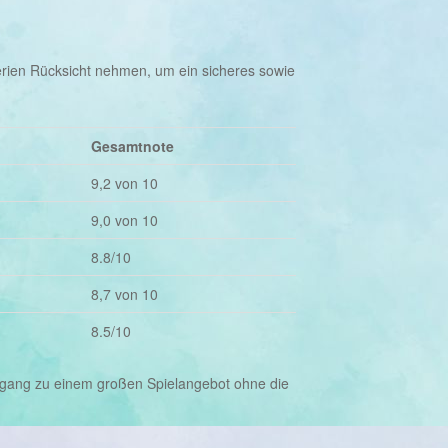
erien Rücksicht nehmen, um ein sicheres sowie
Gesamtnote
9,2 von 10
9,0 von 10
8.8/10
8,7 von 10
8.5/10
 Zugang zu einem großen Spielangebot ohne die