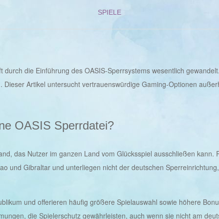
SPIELE
aft durch die Einführung des OASIS-Sperrsystems wesentlich gewandelt.
ten. Dieser Artikel untersucht vertrauenswürdige Gaming-Optionen auße
hne OASIS Sperrdatei?
hland, das Nutzer im ganzen Land vom Glücksspiel ausschließen kann. 
 und Gibraltar und unterliegen nicht der deutschen Sperreinrichtung, 
 Publikum und offerieren häufig größere Spielauswahl sowie höhere Bon
ngen, die Spielerschutz gewährleisten, auch wenn sie nicht am de