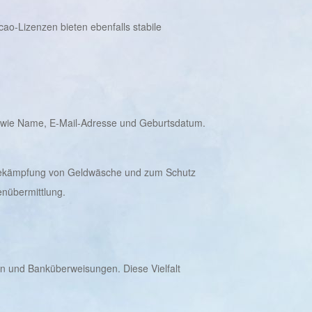
ao-Lizenzen bieten ebenfalls stabile
en wie Name, E-Mail-Adresse und Geburtsdatum.
r Bekämpfung von Geldwäsche und zum Schutz
enübermittlung.
ngen und Banküberweisungen. Diese Vielfalt