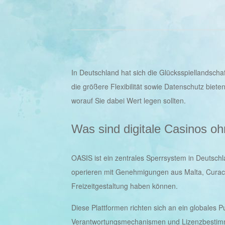
In Deutschland hat sich die Glücksspiellandsch
die größere Flexibilität sowie Datenschutz bie
worauf Sie dabei Wert legen sollten.
Was sind digitale Casinos o
OASIS ist ein zentrales Sperrsystem in Deutsc
operieren mit Genehmigungen aus Malta, Curacao
Freizeitgestaltung haben können.
Diese Plattformen richten sich an ein globales
Verantwortungsmechanismen und Lizenzbestimmu