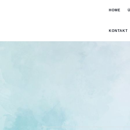
HOME
KONTAKT