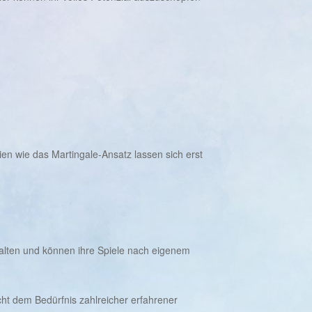
en wie das Martingale-Ansatz lassen sich erst
halten und können ihre Spiele nach eigenem
icht dem Bedürfnis zahlreicher erfahrener