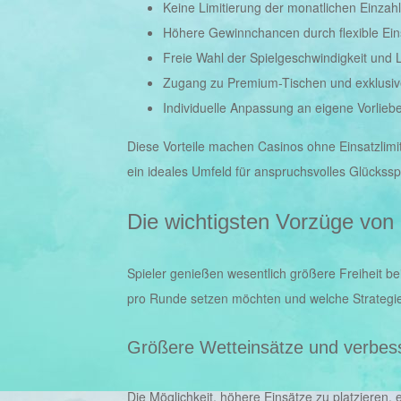
Keine Limitierung der monatlichen Einzah
Höhere Gewinnchancen durch flexible Ein
Freie Wahl der Spielgeschwindigkeit und L
Zugang zu Premium-Tischen und exklusiv
Individuelle Anpassung an eigene Vorlieb
Diese Vorteile machen Casinos ohne Einsatzlimits
ein ideales Umfeld für anspruchsvolles Glücksspi
Die wichtigsten Vorzüge von 
Spieler genießen wesentlich größere Freiheit be
pro Runde setzen möchten und welche Strategie
Größere Wetteinsätze und verbes
Die Möglichkeit, höhere Einsätze zu platzieren, 