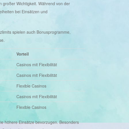
on großer Wichtigkeit. Während von der
eiheiten bei Einsätzen und
atzlimits spielen auch Bonusprogramme,
se.
Vorteil
Casinos mit Flexibilität
Casinos mit Flexibilität
Flexible Casinos
Casinos mit Flexibilität
Flexible Casinos
, die höhere Einsätze bevorzugen. Besonders