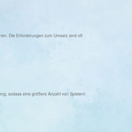
ionen. Die Erforderungen zum Umsatz sind oft
reng, sodass eine größere Anzahl von Spielern