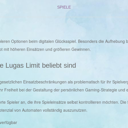
SPIELE
leren Optionen beim digitalen Glücksspiel. Besonders die Aufhebung 
bot mit höheren Einsätzen und größeren Gewinnen.
 Lugas Limit beliebt sind
esetzlichen Einsatzbeschränkungen als problematisch für ihr Spielver
hr Freiheit bei der Gestaltung der persönlichen Gaming-Strategie und
rte Spieler an, die ihre Spieleinsätze selbst kontrollieren möchten. Di
otenzial von Automaten vollständig auszunutzen.
verfügbar