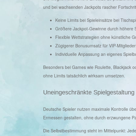
und bei wachsenden Jackpots rascher Fortschritt
Keine Limits bei Spieleinsätze bei Tischsp
Größere Jackpot-Gewinne durch höhere S
Flexible Wettstrategien ohne künstliche 
Zügigerer Bonusumsatz für VIP-Mitglieder
Individuelle Anpassung an eigenes Spielb
Besonders bei Games wie Roulette, Blackjack od
ohne Limits tatsächlich wirksam umsetzen.
Uneingeschränkte Spielgestaltung
Deutsche Spieler nutzen maximale Kontrolle über
Ermessen gestalten, ohne durch erzwungene P
Die Selbstbestimmung steht im Mittelpunkt: Jeder