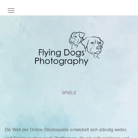
NAVIGATION EIN-/AUSSCHALTEN
SPIELE
Die Welt der Online-Glücksspiele entwickelt sich ständig weiter,