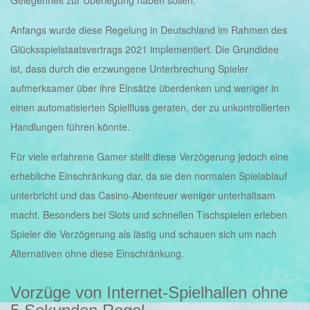
Gelegenheit zur Überlegung haben sollen.
Anfangs wurde diese Regelung in Deutschland im Rahmen des
Glücksspielstaatsvertrags 2021 implementiert. Die Grundidee
ist, dass durch die erzwungene Unterbrechung Spieler
aufmerksamer über ihre Einsätze überdenken und weniger in
einen automatisierten Spielfluss geraten, der zu unkontrollierten
Handlungen führen könnte.
Für viele erfahrene Gamer stellt diese Verzögerung jedoch eine
erhebliche Einschränkung dar, da sie den normalen Spielablauf
unterbricht und das Casino-Abenteuer weniger unterhaltsam
macht. Besonders bei Slots und schnellen Tischspielen erleben
Spieler die Verzögerung als lästig und schauen sich um nach
Alternativen ohne diese Einschränkung.
Vorzüge von Internet-Spielhallen ohne