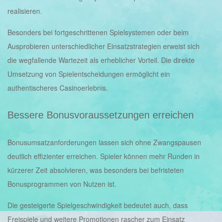
realisieren.
Besonders bei fortgeschrittenen Spielsystemen oder beim
Ausprobieren unterschiedlicher Einsatzstrategien erweist sich
die wegfallende Wartezeit als erheblicher Vorteil. Die direkte
Umsetzung von Spielentscheidungen ermöglicht ein
authentischeres Casinoerlebnis.
Bessere Bonusvoraussetzungen erreichen
Bonusumsatzanforderungen lassen sich ohne Zwangspausen
deutlich effizienter erreichen. Spieler können mehr Runden in
kürzerer Zeit absolvieren, was besonders bei befristeten
Bonusprogrammen von Nutzen ist.
Die gesteigerte Spielgeschwindigkeit bedeutet auch, dass
Freispiele und weitere Promotionen rascher zum Einsatz