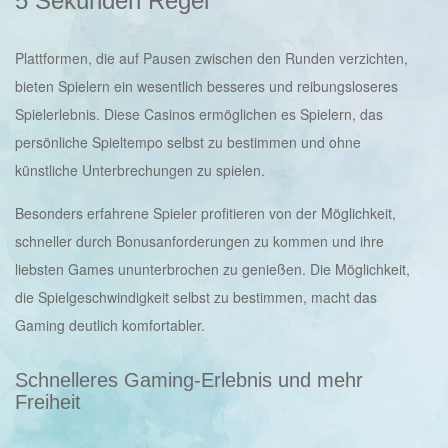
5 Sekunden Regel
Plattformen, die auf Pausen zwischen den Runden verzichten,
bieten Spielern ein wesentlich besseres und reibungsloseres
Spielerlebnis. Diese Casinos ermöglichen es Spielern, das
persönliche Spieltempo selbst zu bestimmen und ohne
künstliche Unterbrechungen zu spielen.
Besonders erfahrene Spieler profitieren von der Möglichkeit,
schneller durch Bonusanforderungen zu kommen und ihre
liebsten Games ununterbrochen zu genießen. Die Möglichkeit,
die Spielgeschwindigkeit selbst zu bestimmen, macht das
Gaming deutlich komfortabler.
Schnelleres Gaming-Erlebnis und mehr
Freiheit