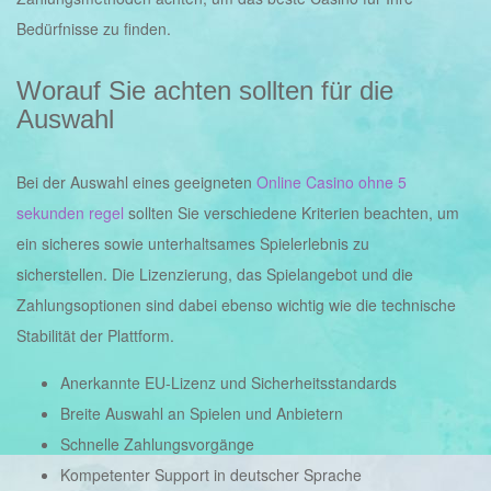
Bedürfnisse zu finden.
Worauf Sie achten sollten für die
Auswahl
Bei der Auswahl eines geeigneten
Online Casino ohne 5
sekunden regel
sollten Sie verschiedene Kriterien beachten, um
ein sicheres sowie unterhaltsames Spielerlebnis zu
sicherstellen. Die Lizenzierung, das Spielangebot und die
Zahlungsoptionen sind dabei ebenso wichtig wie die technische
Stabilität der Plattform.
Anerkannte EU-Lizenz und Sicherheitsstandards
Breite Auswahl an Spielen und Anbietern
Schnelle Zahlungsvorgänge
Kompetenter Support in deutscher Sprache