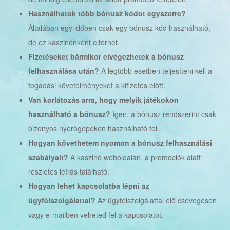
Használhatok több bónusz kódot egyszerre?
Általában egy időben csak egy bónusz kód használható,
de ez kaszinónként eltérhet.
Fizetéseket bármikor elvégezhetek a bónusz
felhasználása után?
A legtöbb esetben teljesíteni kell a
fogadási követelményeket a kifizetés előtt.
Van korlátozás arra, hogy melyik játékokon
használható a bónusz?
Igen, a bónusz rendszerint csak
bizonyos nyerőgépeken használható fel.
Hogyan követhetem nyomon a bónusz felhasználási
szabályait?
A kaszinó weboldalán, a promóciók alatt
részletes leírás található.
Hogyan lehet kapcsolatba lépni az
ügyfélszolgálattal?
Az ügyfélszolgálattal élő csevegésen
vagy e-mailben veheted fel a kapcsolatot.