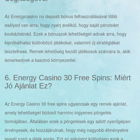
Az Energycasino no deposit bonus felhasználásával több
esélyed van arra, hogy nyerj anélkül, hogy saját pénzedet
kockáztatnád. Ezek a bónuszok lehetőséget adnak arra, hogy
kipróbálhatsz különböző játékokat, valamint új stratégiákat
tesztelhess. Remek lehetőség kezdő játékosok számára is, akik
ismerkednek a kaszinó környezettel.
6. Energy Casino 30 Free Spins: Miért
Jó Ajánlat Ez?
Az Energy Casino 30 free spins ugyancsak egy remek ajánlat,
amely lehetőséget biztosít harminc ingyenes pörgetés
formájában. Általában ezek a pörgetések egy adott nyerőgépen
érvényesek, és hozzájárulnak, hogy még nagyobb élményekre
tegyél szert a játék során. Ezt az ajánlatot különösen azok a