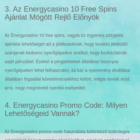
3. Az Energycasino 10 Free Spins
Ajánlat Mögött Rejlő Előnyök
Az Energycasino 10 free spins, vagyis tíz ingyenes pörgetés
ajánlata lehetőséget ad a játékosoknak, hogy további játékidőt
szánjanak kedvenc nyerőgépeikre anélkül, hogy kockáztatnák
saját pénzüket. Ezeket a pörgetéseket általában bizonyos
nyerőgépeken lehet felhasználni, és bár a nyeremény átváltása
általában fogadási követelményekhez kötött, mégis remek mód
arra, hogy megnöveld nyerési esélyeidet.
4. Energycasino Promo Code: Milyen
Lehetőségeid Vannak?
Az Energycasino promo code használata különböző különleges