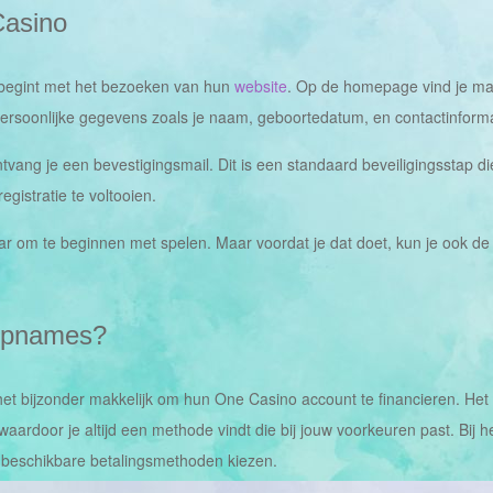
Casino
begint met het bezoeken van hun
website
. Op de homepage vind je mak
e persoonlijke gegevens zoals je naam, geboortedatum, en contactinforma
ang je een bevestigingsmail. Dit is een standaard beveiligingsstap die 
egistratie te voltooien.
 klaar om te beginnen met spelen. Maar voordat je dat doet, kun je ook
Opnames?
t bijzonder makkelijk om hun One Casino account te financieren. Het c
 waardoor je altijd een methode vindt die bij jouw voorkeuren past. Bij 
 beschikbare betalingsmethoden kiezen.