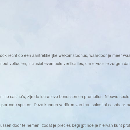
je ook recht op een aantrekkelijke welkomstbonus, waardoor je meer waa
et voltooien, inclusief eventuele verificaties, om ervoor te zorgen dat a
line casino’s, zijn de lucratieve bonussen en promoties. Nieuwe spe
gkerende spelers. Deze kunnen variëren van free spins tot cashback aan
ussen door te nemen, zodat je precies begrijpt hoe je hiervan kunt pr