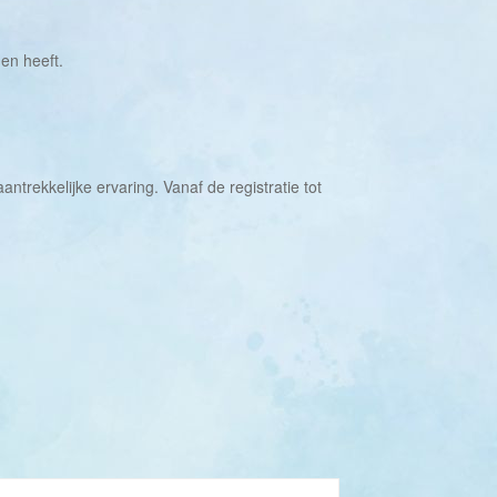
en heeft.
trekkelijke ervaring. Vanaf de registratie tot