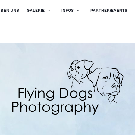
ÜBER UNS
GALERIE
INFOS
PARTNER/EVENTS