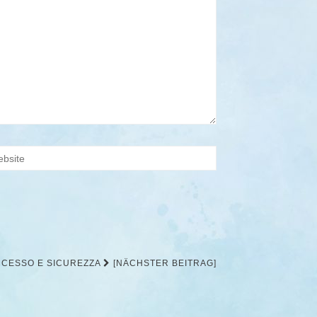
ACCESSO E SICUREZZA
[NÄCHSTER BEITRAG]