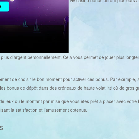
Nv casino bonus offrent plusieurs av
r plus d’argent personnellement. Cela vous permet de jouer plus longte
alement de choisir le bon moment pour activer ces bonus. Par exemple,
ir les bonus de dépôt dans des créneaux de haute volatilité où de gros g
e de jeux ou le montant par mise que vous êtes prêt à placer avec votr
isant la satisfaction et l’amusement obtenus.
s