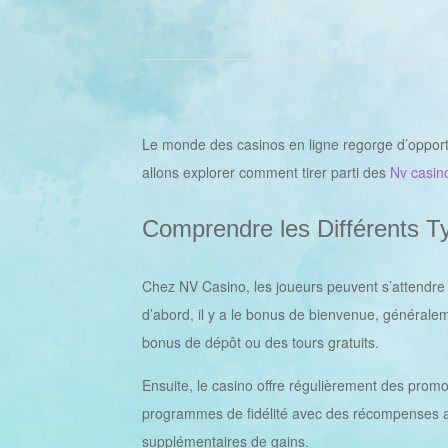
Le monde des casinos en ligne regorge d’opportu
allons explorer comment tirer parti des
Nv casin
Comprendre les Différents 
Chez NV Casino, les joueurs peuvent s’attendre 
d’abord, il y a le bonus de bienvenue, généralem
bonus de dépôt ou des tours gratuits.
Ensuite, le casino offre régulièrement des prom
programmes de fidélité avec des récompenses att
supplémentaires de gains.