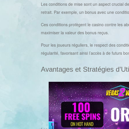
Les conditions de mise sont un aspect crucial d
retrait. Par exemple, un bonus avec une conditi
Ces conditions protègent le casino contre les ab
maximiser la valeur des bonus reçus.
Pour les joueurs réguliers, le respect des cond
régularité, favorisant ainsi l’accès à de futurs b
Avantages et Stratégies d’Ut