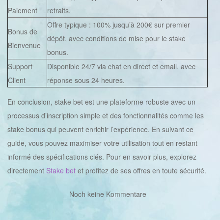
Paiement
retraits.
Offre typique : 100% jusqu’à 200€ sur premier
Bonus de
dépôt, avec conditions de mise pour le stake
Bienvenue
bonus.
Support
Disponible 24/7 via chat en direct et email, avec
Client
réponse sous 24 heures.
En conclusion, stake bet est une plateforme robuste avec un
processus d’inscription simple et des fonctionnalités comme les
stake bonus qui peuvent enrichir l’expérience. En suivant ce
guide, vous pouvez maximiser votre utilisation tout en restant
informé des spécifications clés. Pour en savoir plus, explorez
directement
Stake bet
et profitez de ses offres en toute sécurité.
Noch keine Kommentare