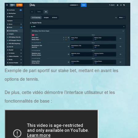
Exemple de pari sportif sur stake bet, mettant en avant les
options de tennis.
De plus, cette vidéo démontre l’interface utilisateur et les
fonctionnalités de base :