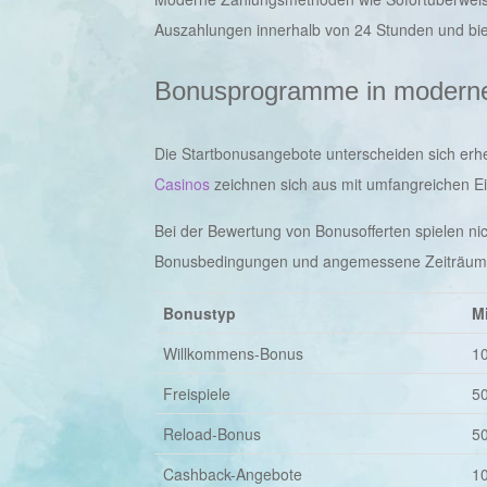
Auszahlungen innerhalb von 24 Stunden und bie
Bonusprogramme in modernen
Die Startbonusangebote unterscheiden sich erheb
Casinos
zeichnen sich aus mit umfangreichen Ein
Bei der Bewertung von Bonusofferten spielen n
Bonusbedingungen und angemessene Zeiträume zu
Bonustyp
Mi
Willkommens-Bonus
1
Freispiele
50
Reload-Bonus
5
Cashback-Angebote
1