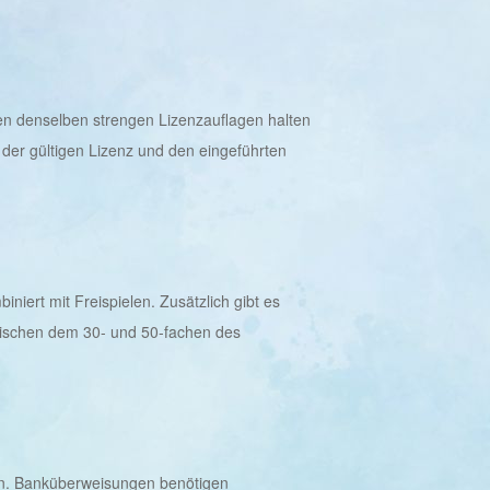
en denselben strengen Lizenzauflagen halten
 der gültigen Lizenz und den eingeführten
iniert mit Freispielen. Zusätzlich gibt es
ischen dem 30- und 50-fachen des
gen. Banküberweisungen benötigen