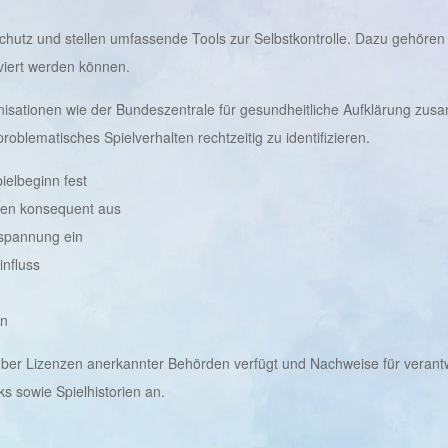
schutz und stellen umfassende Tools zur Selbstkontrolle. Dazu gehör
iviert werden können.
anisationen wie der Bundeszentrale für gesundheitliche Aufklärung zusa
roblematisches Spielverhalten rechtzeitig zu identifizieren.
ielbeginn fest
en konsequent aus
spannung ein
influss
in
r über Lizenzen anerkannter Behörden verfügt und Nachweise für veran
s sowie Spielhistorien an.