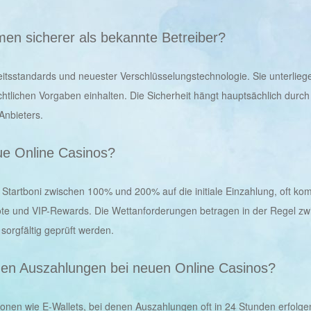
men sicherer als bekannte Betreiber?
tsstandards und neuester Verschlüsselungstechnologie. Sie unterlieg
htlichen Vorgaben einhalten. Die Sicherheit hängt hauptsächlich durch
Anbieters.
e Online Casinos?
 Startboni zwischen 100% und 200% auf die initiale Einzahlung, oft komb
e und VIP-Rewards. Die Wettanforderungen betragen in der Regel zw
orgfältig geprüft werden.
lgen Auszahlungen bei neuen Online Casinos?
ionen wie E-Wallets, bei denen Auszahlungen oft in 24 Stunden erfol