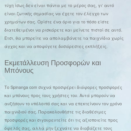
τύχη ίσως δεν είναι πάντα με το μέρος σας, γι‘ αυτό
είναι ζωτικής σημασίας να έχετε τον έλεγχο των
χρημάτων σας. Ορίστε ένα όριο για το πόσο είστε
διατεθειμένοι να ρισκάρετε και μείνετε πιστοί σε αυτό.
Έτσι, θα μπορείτε να απολαμβάνετε τα παιχνίδια χωρίς
άγχος και να αποφύγετε δυσάρεστες εκπλήξεις.
Εκμετάλλευση Προσφορών και
Μπόνους
Το Spinanga com συχνά προσφέρει διάφορες προσφορές
και μπόνους προς τους χρήστες του. Αυτά μπορούν να
αυξήσουν το υπόλοιπό σας και να επεκτείνουν τον χρόνο
παιχνιδιού σας. Παρακολουθήστε τις διαθέσιμες
προσφορές και σιγουρευτείτε ότι τις αξιοποιείτε προς
όφελός σας, αλλά μην ξεχνάτε να διαβάζετε τους