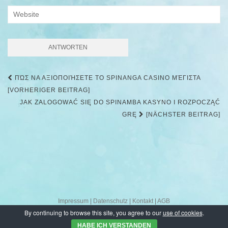
Beitrags-
ΠΏΣ ΝΑ ΑΞΙΟΠΟΙΉΣΕΤΕ ΤΟ SPINANGA CASINO ΜΈΓΙΣΤΑ
Navigation
[VORHERIGER BEITRAG]
JAK ZALOGOWAĆ SIĘ DO SPINAMBA KASYNO I ROZPOCZĄĆ
GRĘ
[NÄCHSTER BEITRAG]
Impressum
|
Datenschutz
|
Kontakt
|
AGB
By continuing to browse this site, you agree to our
use of cookies
.
HABE ICH VERSTANDEN