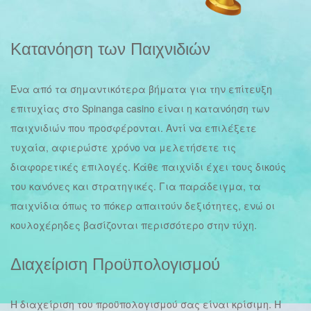
Κατανόηση των Παιχνιδιών
Ένα από τα σημαντικότερα βήματα για την επίτευξη
επιτυχίας στο Spinanga casino είναι η κατανόηση των
παιχνιδιών που προσφέρονται. Αντί να επιλέξετε
τυχαία, αφιερώστε χρόνο να μελετήσετε τις
διαφορετικές επιλογές. Κάθε παιχνίδι έχει τους δικούς
του κανόνες και στρατηγικές. Για παράδειγμα, τα
παιχνίδια όπως το πόκερ απαιτούν δεξιότητες, ενώ οι
κουλοχέρηδες βασίζονται περισσότερο στην τύχη.
Διαχείριση Προϋπολογισμού
Η διαχείριση του προϋπολογισμού σας είναι κρίσιμη. Η